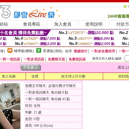
給站
會員專區
加入會員
使用說明
付款
十名會員 獲得免費點數~
No.1
-贈點
10,000
點
No.2
LV72973**
No.4
No.5
No.
00
點
-贈點
7,000
點
-贈點
6,000
點
LV27620**
LV52777**
No.8
No.9
No.
00
點
-贈點
3,000
點
-贈點
2,000
點
LV76847**
LV69831**
辣)
輔導級(曖昧)
普通級(清純)
排序
業績排行
│
一對多收費排序
│
一對一
搜尋主持人網名/編號：
一對一視訊區
│
一對多視訊區
│
免費聊天區
│
免費視訊區
最近上線時間
進入包廂
送禮
給主持人打分數
加到我
免費文字聊天: 必需付費才可聊天
一對多視訊聊天: 每分鐘 8 點
一對一視訊聊天: 每分鐘 45 點
性別: 女性
年齡: 21 歲
血型: O型
身高: 168 公分(cm)