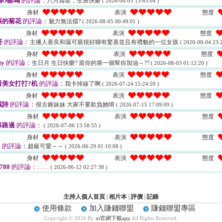
嗚O嗷嗚
的評論：
八月壽星，生辰快樂
( 2026-08-05 15:43:04 )
身材
表演
態度
張的菊花
的評論：
魅力無法擋?
( 2026-08-05 00:49:01 )
身材
表演
態度
哥
的評論：
主播人善良和藹可親很好聊有驚喜並且有禮貌的一位女孩
( 2026-08-04 23:2
身材
表演
態度
ty
的評論：
生日月 生日快樂? 當你的第一個幫你加油～??
( 2026-08-03 01:12:20 )
身材
表演
態度
看美女打打?机
的評論：
我卡掉線了啊
( 2026-07-24 15:24:59 )
身材
表演
態度
截詩
的評論：
很古錐妹妹 大家不要欺負她唷
( 2026-07-15 17:09:09 )
身材
表演
態度
移路過
的評論：
( 2026-07-06 13:58:55 )
身材
表演
態度
2
的評論：
超級可愛～～
( 2026-06-29 01:10:08 )
身材
表演
態度
788
的評論：
……
( 2026-06-12 02:27:38 )
主持人個人首頁
|
相片本
|
評價
|
記錄
使用條款
加入賺錢聯盟
賺錢聯盟專區
Copyright © 2026 By
ut官網下載app
All Rights Reserved.