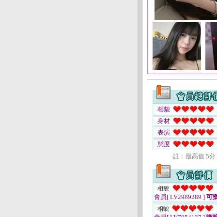
相貌
身材
表演
態度
註﹕最高值 5分
相貌
會員[ LV2989289 ]
可
相貌