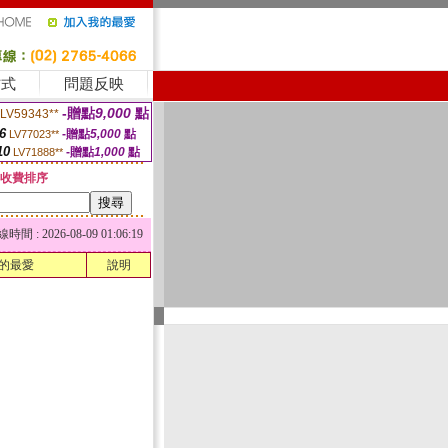
方式
問題反映
-贈點
9,000
點
LV59343**
6
-贈點
5,000
點
LV77023**
10
-贈點
1,000
點
LV71888**
收費排序
 : 2026-08-09 01:06:19
的最愛
說明