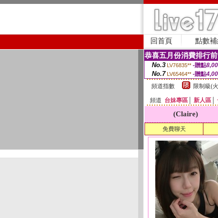
回首頁
點數補
恭喜五月份消費排行前
No.3
-贈點
8,0
LV76835**
No.7
-贈點
4,0
LV65464**
頻道指數
限制級(火
頻道
台妹專區
│
新人區
│
(Claire)
免費聊天