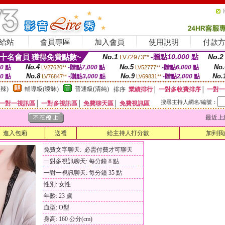
給站
會員專區
加入會員
使用說明
付款
十名會員 獲得免費點數~
No.1
-贈點
10,000
點
No.2
LV72973**
No.4
No.5
No.
00
點
-贈點
7,000
點
-贈點
6,000
點
LV27620**
LV52777**
No.8
No.9
No.
00
點
-贈點
3,000
點
-贈點
2,000
點
LV76847**
LV69831**
辣)
輔導級(曖昧)
普通級(清純)
排序
業績排行
│
一對多收費排序
│
一對一
搜尋主持人網名/編號：
一對一視訊區
│
一對多視訊區
│
免費聊天區
│
免費視訊區
最近上線時間
進入包廂
送禮
給主持人打分數
加到我
免費文字聊天: 必需付費才可聊天
一對多視訊聊天: 每分鐘 8 點
一對一視訊聊天: 每分鐘 35 點
性別: 女性
年齡: 23 歲
血型: O型
身高: 160 公分(cm)