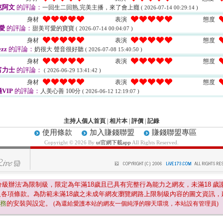
屯阿文
的評論：
一回生二回熟,完美主播，來了會上癮
( 2026-07-14 00:29:14 )
身材
表演
態度
-愛
的評論：
甜美可愛的寶寶
( 2026-07-14 00:04:07 )
身材
表演
態度
ezz
的評論：
奶很大 聲音很好聽
( 2026-07-08 15:40:50 )
身材
表演
態度
富力士
的評論：
( 2026-06-29 13:41:42 )
身材
表演
態度
VIP
的評論：
人美心善 100分
( 2026-06-12 12:19:07 )
主持人個人首頁
|
相片本
|
評價
|
記錄
使用條款
加入賺錢聯盟
賺錢聯盟專區
Copyright © 2026 By
ut官網下載app
All Rights Reserved.
分級辦法'為限制級，限定為年滿
18
歲且已具有完整行為能力之網友，未滿
18
歲
及各項條款。為防範未滿
18
歲之未成年網友瀏覽網路上限制級內容的圖文資訊，
服務
的安裝與設定。
(為還給愛護本站的網友一個純淨的聊天環境，本站設有管理員)