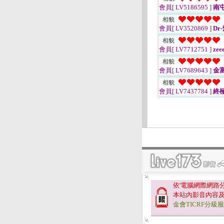
會員[ LV5186595 ]
南
相貌
會員[ LV3520869 ]
Dr
相貌
會員[ LV7712751 ]
zee
相貌
會員[ LV7689643 ]
金
相貌
會員[ LV7437784 ]
終極
依'電腦網際網路
本站內影音內容
金會TICRF分級