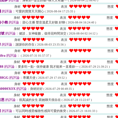
癡如夢
的評論：
身材好~聲音好聽~聊天又有趣^^
( 2026-08-04 22:08:43 )
身材
表演
態度
灑
的評論：
可愛的寶寶天天開心
( 2026-08-04 17:25:35 )
身材
表演
態度
南小賴
的評論：
甜心主播 聲音溫柔又好聽 好聊
( 2026-08-04 16:24:40 )
身材
表演
態度
奶號
的評論：
健談，女神級數，值得花時間深交
( 2026-08-04 02:14:12 )
身材
表演
態度
咪
的評論：
謝謝你的存在
( 2026-08-03 23:35:56 )
身材
表演
態度
ifra
的評論：
( 2026-07-31 01:57:37 )
身材
表演
態度
88
的評論：
要多吃一點~ 保持健康 我才能來一直看妳~~
( 2026-07-29 21:39:21 )
身材
表演
態度
88GG
的評論：
專屬天使
( 2026-07-29 17:19:52 )
身材
表演
態度
B0000XOX
的評論：
身材好好
( 2026-07-29 00:49:35 )
身材
表演
態度
哀恩
的評論：
很真誠的女生 跟她聊天很自在
( 2026-07-28 15:22:07 )
身材
表演
態度
董
的評論：
可以同時感受極致性感與可愛的衝突
( 2026-07-21 16:01:33 )
身材
表演
態度