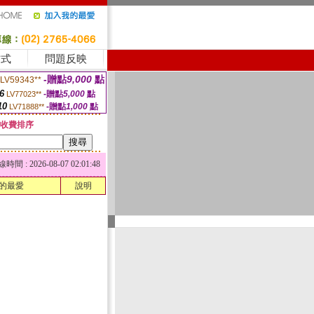
方式
問題反映
-贈點
9,000
點
LV59343**
6
-贈點
5,000
點
LV77023**
10
-贈點
1,000
點
LV71888**
收費排序
 : 2026-08-07 02:01:48
的最愛
說明