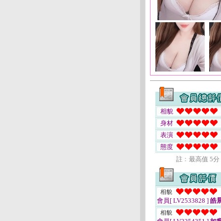
相貌
身材
表演
態度
註﹕最高值 5分
相貌
會員[ LV2533828 ]
皓
相貌