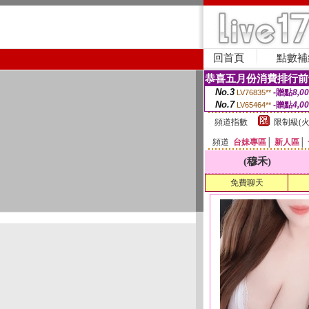
回首頁
點數補
恭喜五月份消費排行前
No.3
-贈點
8,0
LV76835**
No.7
-贈點
4,0
LV65464**
頻道指數
限制級(火
頻道
台妹專區
│
新人區
│
(穆禾)
免費聊天