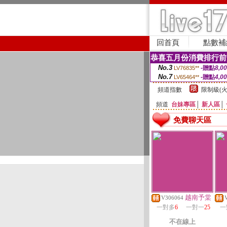
回首頁
點數補
恭喜五月份消費排行前
No.3
-贈點
8,0
LV76835**
No.7
-贈點
4,0
LV65464**
頻道指數
限制級(火
頻道
台妹專區
│
新人區
│
免費聊天區
越南予棠
V306064
一對多
6
一對一
25
一
不在線上