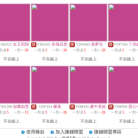
女王回歸
玫瑰花香
海夢兒
丫頭
V285521
V303541
V294363
V297359
對多
8
一對一
50
一對多
5
一對一
20
一對多
5
一對一
20
一對多
5
一對
不在線上
不在線上
不在線上
不在線上
如蘭如慧
蘭葉
畫中美姬
甜心
V301268
V297414
V298191
V308395
對多
5
一對一
15
一對多
5
一對一
20
一對多
5
一對一
20
一對多
5
一對
不在線上
不在線上
不在線上
不在線上
使用條款
加入賺錢聯盟
賺錢聯盟專區