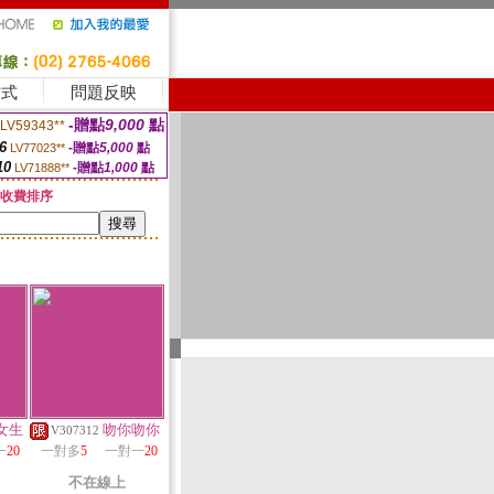
方式
問題反映
-贈點
9,000
點
LV59343**
6
-贈點
5,000
點
LV77023**
10
-贈點
1,000
點
LV71888**
收費排序
女生
吻你吻你
V307312
一
20
一對多
5
一對一
20
不在線上