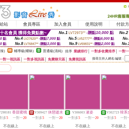
給站
會員專區
加入會員
使用說明
付款
十名會員 獲得免費點數~
No.1
-贈點
10,000
點
No.2
LV72973**
No.4
No.5
No.
00
點
-贈點
7,000
點
-贈點
6,000
點
LV27620**
LV52777**
No.8
No.9
No.
00
點
-贈點
3,000
點
-贈點
2,000
點
LV76847**
LV69831**
辣)
輔導級(曖昧)
普通級(清純)
排序
業績排行
│
一對多收費排序
│
一對一
搜尋主持人網名/編號：
一對一視訊區
│
一對多視訊區
│
免費聊天區
│
免費視訊區
香甜蜜桃
休戀逝水
湫姿
韓系
V298181
V309427
V306003
V302723
對多
5
一對一
20
一對多
5
一對一
20
一對多
5
一對一
20
一對多
5
一對
不在線上
不在線上
不在線上
不在線上